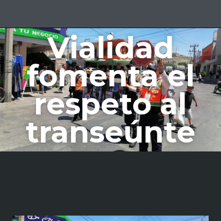
Vialidad
fomenta el
respeto al
transeúnte