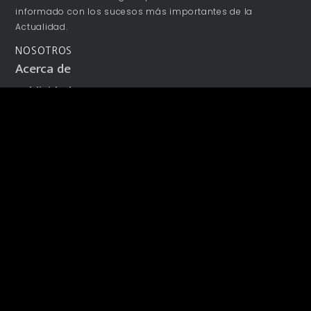
informado con los sucesos más importantes de la
Actualidad.
NOSOTROS
Acerca de
Publicidad
Colaboraciones
Términos y Condiciones
Aviso de Privacidad
Contacto
SÍGUENOS
NEWSLETTER
Mantente informado y entérate antes que todos de lo más
relevante.