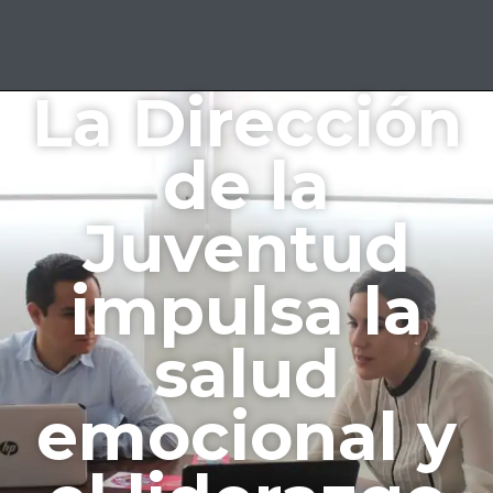
La Dirección
de la
Juventud
impulsa la
salud
emocional y