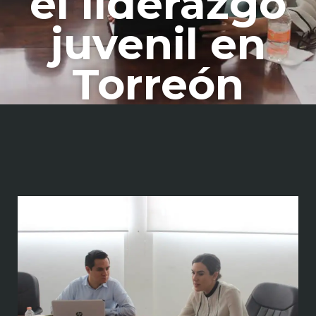
el liderazgo
juvenil en
Torreón