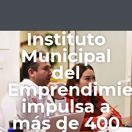
Instituto
Municipal
del
Emprendimie
impulsa a
más de 400