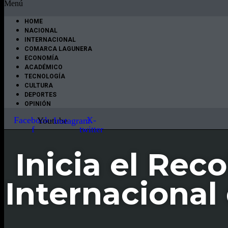
Menú
HOME
NACIONAL
INTERNACIONAL
COMARCA LAGUNERA
ECONOMÍA
ACADÉMICO
TECNOLOGÍA
CULTURA
DEPORTES
OPINIÓN
Facebook-
X-
Youtube
Instagram
f
twitter
Inicia el Reco
Internacional