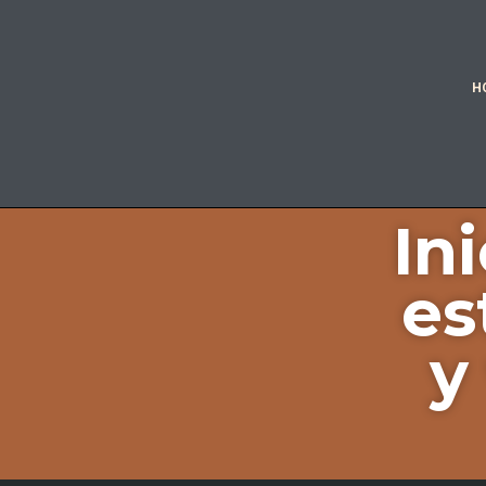
H
In
es
y