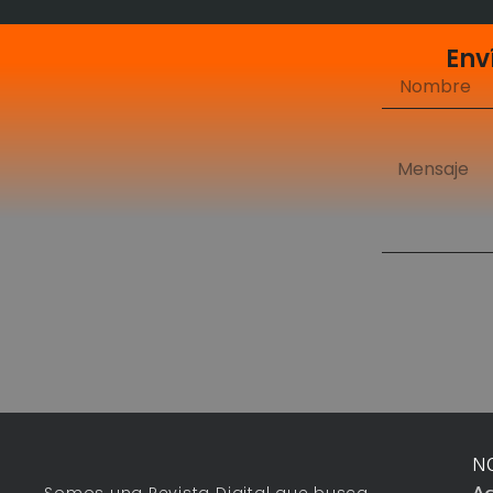
Env
N