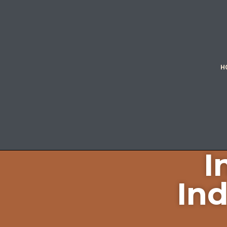
H
I
In