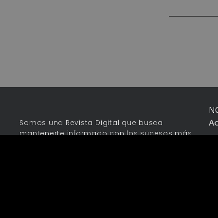
N
Ac
Somos una Revista Digital que busca
mantenerte informado con los sucesos más
Pu
importantes de la Actualidad.
Co
Té
Av
C