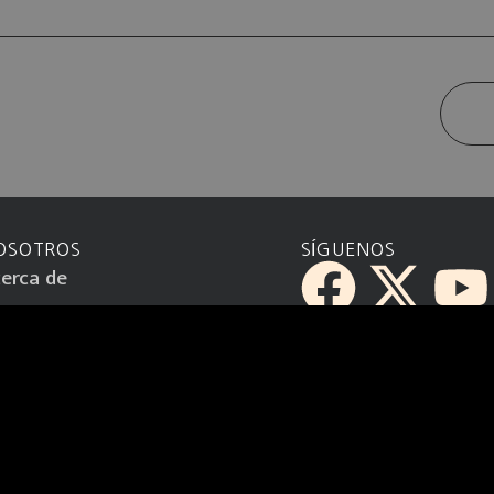
OSOTROS
SÍGUENOS
erca de
blicidad
laboraciones
rminos y Condiciones
iso de Privacidad
ontacto