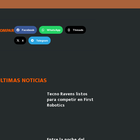
OMPARTE:
Facebook
WhatsApp
Threads
X
Telegram
LTIMAS NOTICIAS
Tecno Ravens listos
para competir en First
Robotics
Entre la noche del