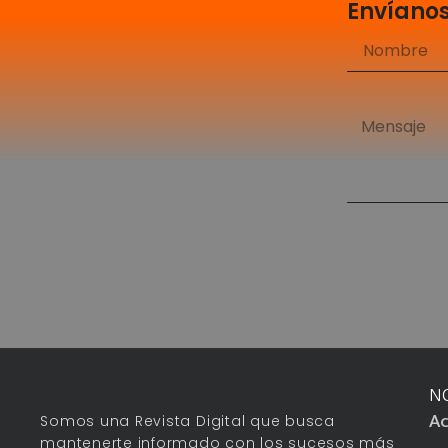
Envíano
N
Ac
Somos una Revista Digital que busca
mantenerte informado con los sucesos más