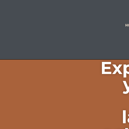
H
Exp