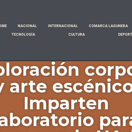
OME
NACIONAL
INTERNACIONAL
COMARCA LAGUNERA
TECNOLOGÍA
CULTURA
DEPOR
loración corp
y arte escénico
Imparten
laboratorio par