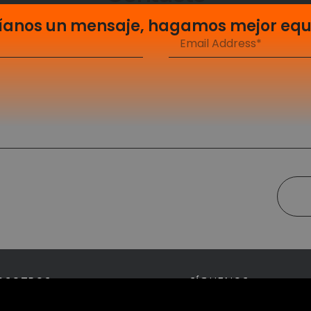
íanos un mensaje, hagamos mejor equ
OSOTROS
SÍGUENOS
erca de