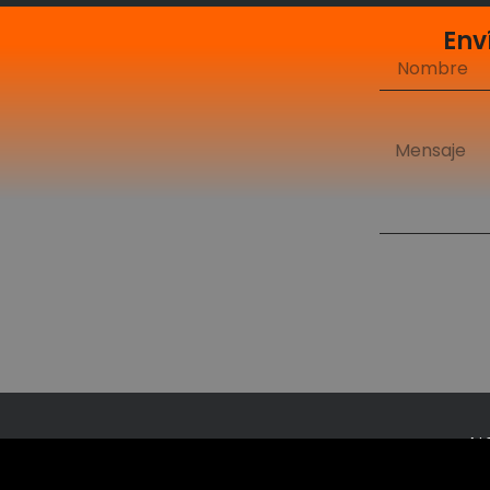
Env
N
Ac
Somos una Revista Digital que busca