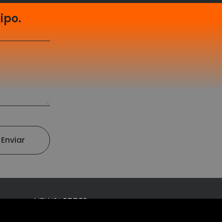
ipo.
Enviar
NEWSLETTER
Mantente informado y entérate antes que