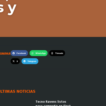
s y
OMPARTE:
Facebook
WhatsApp
Threads
X
Telegram
LTIMAS NOTICIAS
Tecno Ravens listos
para competir en First