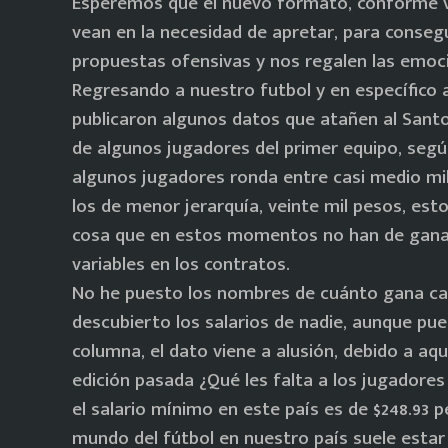
Esperemos que el nuevo formato, conforme v
vean en la necesidad de apretar, para consegu
propuestas ofensivas y nos regalen las emoci
Regresando a nuestro futbol y en específico 
publicaron algunos datos que atañen al Santos
de algunos jugadores del primer equipo, según
algunos jugadores ronda entre casi medio mil
los de menor jerarquía, veinte mil pesos, esto
cosa que en estos momentos no han de ganar
variables en los contratos.
No he puesto los nombres de cuánto gana cad
descubierto los salarios de nadie, aunque pued
columna, el dato viene a alusión, debido a a
edición pasada ¿Qué les falta a los jugadore
el salario mínimo en este país es de $248.93 p
mundo del fútbol en nuestro país suele estar 