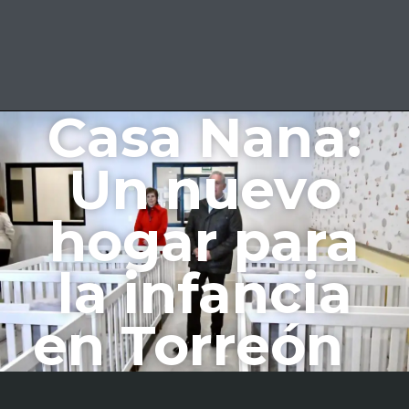
Casa Nana:
Un nuevo
hogar para
la infancia
en Torreón