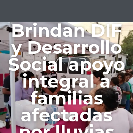
Brindan DIF
y Desarrollo
Social apoyo
integral a
familias
afectadas
por lluvias