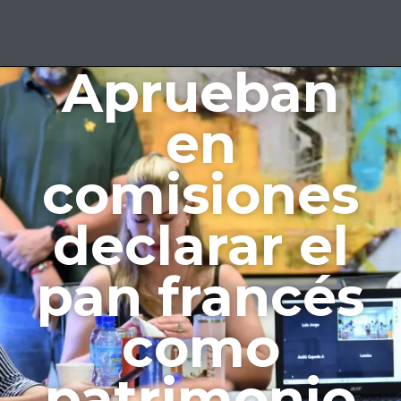
Aprueban
en
comisiones
declarar el
pan francés
como
patrimonio