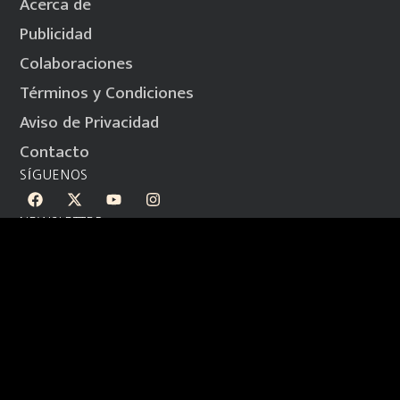
Acerca de
Publicidad
Colaboraciones
Términos y Condiciones
Aviso de Privacidad
Contacto
SÍGUENOS
NEWSLETTER
Mantente informado y entérate antes que todos de lo más
relevante.
SUSCRÍBETE