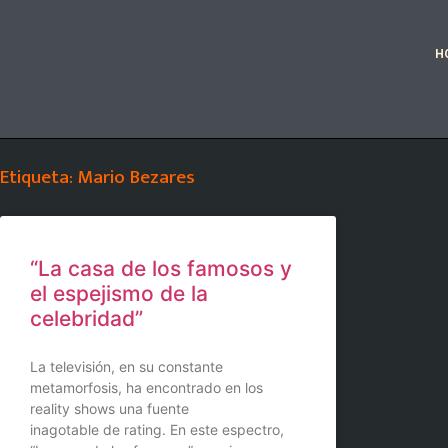
H
Etiqueta: Mario Bezares
“La casa de los famosos y
el espejismo de la
celebridad”
La televisión, en su constante
metamorfosis, ha encontrado en los
reality shows una fuente
inagotable de rating. En este espectro,