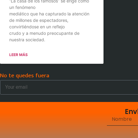
“La casa de los famosos” se erige como
un fenómeno
mediático que ha capturado la atención
de millones de espectadores,
convirtiéndose en un reflejo
crudo y a menudo preocupante de
nuestra sociedad.
LEER MÁS
No te quedes fuera
Env