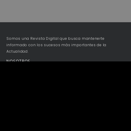
Somos una Revista Digital que busca mantenerte
informado con los sucesos más importantes de la
Actualidad.
NOSOTROS
Acerca de
Publicidad
Colaboraciones
Términos y Condiciones
Aviso de Privacidad
Contacto
SÍGUENOS