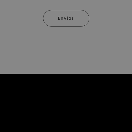
Enviar
Somos una Revista Digital que busca mantenerte
informado con los sucesos más importantes de la
Actualidad.
NOSOTROS
Acerca de
Publicidad