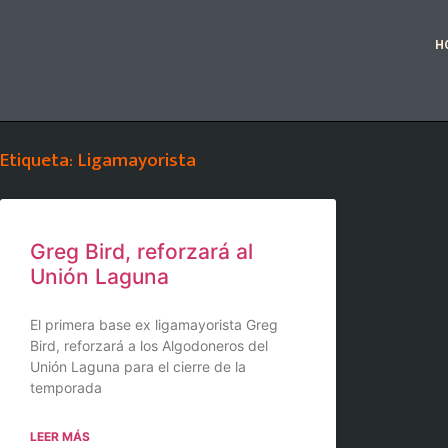
H
Etiqueta: Ligamayorista
Greg Bird, reforzará al
Unión Laguna
El primera base ex ligamayorista Greg
Bird, reforzará a los Algodoneros del
Unión Laguna para el cierre de la
temporada
LEER MÁS