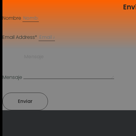
Env
Nombre
Email Address*
Mensaje
Enviar