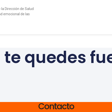
 la Dirección de Salud
ad emocional de las
 te quedes fu
Contacto