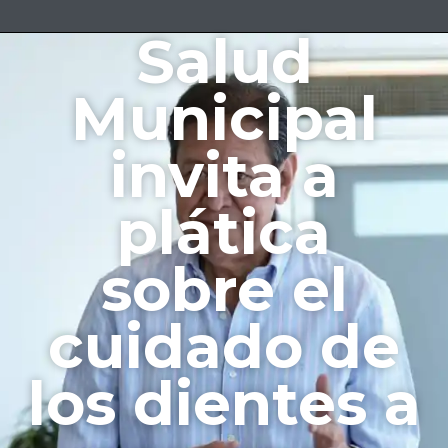
Salud
Municipal
invita a
plática
sobre el
cuidado de
los dientes a