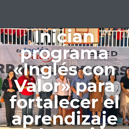
Inician
programa
«Inglés con
Valor» para
fortalecer el
aprendizaje