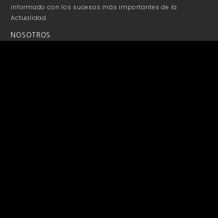
informado con los sucesos más importantes de la
Actualidad.
NOSOTROS
Acerca de
Publicidad
Colaboraciones
Términos y Condiciones
Aviso de Privacidad
Contacto
SÍGUENOS
NEWSLETTER
Mantente informado y entérate antes que todos de lo más
relevante.