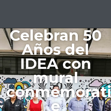
Celebran 50
Años del
IDEA con
mural
conmemorati
e