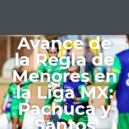
Avance de
la Regla de
Menores en
la Liga MX:
Pachuca y
Santos