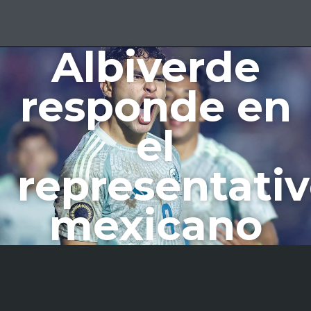
Albiverde
responde en
el
representati
mexicano